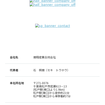
会社概要
会社名
朋翔産業合同会社
代表者
石 桐朋（セキ トウホウ）
本社所在地
〒271-0076
千葉県松戸市岩瀬613－13
(松戸駅(東口)より1.9km)
松戸駅(東口)から徒歩約21分
松戸駅(東口)から車移動約7分