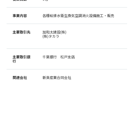
事業内容
各種給排水衛生換気空調消火設備施工・販売
主要取引先
加和太建設(株)
(株)タカラ
主要取引銀
千葉銀行 松戸支店
行
関連会社
新英産業合同会社